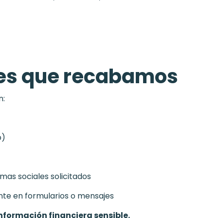
les que recabamos
n:
p)
as sociales solicitados
te en formularios o mensajes
información financiera sensible.