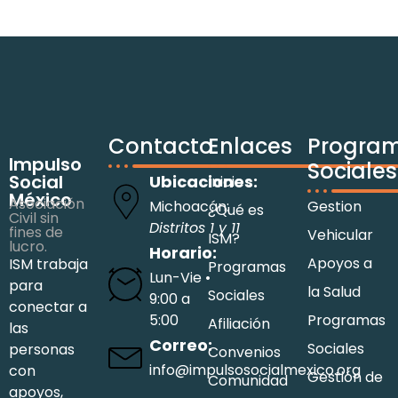
Contacto
Enlaces
Progra
Impulso
Sociales
Social
Ubicaciones:
Inicio
México
Asociación
Michoacán:
Gestion
¿Qué es
Civil sin
Distritos 1 y 11
fines de
Vehicular
ISM?
lucro.
Horario:
Apoyos a
ISM trabaja
Programas
Lun-Vie •
para
la Salud
Sociales
9:00 a
conectar a
5:00
Programas
Afiliación
las
Correo:
Sociales
personas
Convenios
info@impulsosocialmexico.org
con
Gestión de
Comunidad
apoyos,