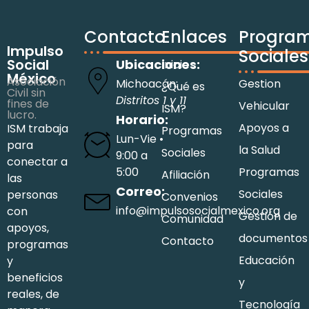
Contacto
Enlaces
Progra
Impulso
Sociales
Social
Ubicaciones:
Inicio
México
Asociación
Michoacán:
Gestion
¿Qué es
Civil sin
Distritos 1 y 11
fines de
Vehicular
ISM?
lucro.
Horario:
Apoyos a
ISM trabaja
Programas
Lun-Vie •
para
la Salud
Sociales
9:00 a
conectar a
5:00
Programas
Afiliación
las
Correo:
Sociales
personas
Convenios
info@impulsosocialmexico.org
con
Gestión de
Comunidad
apoyos,
documentos
Contacto
programas
Educación
y
beneficios
y
reales, de
Tecnología