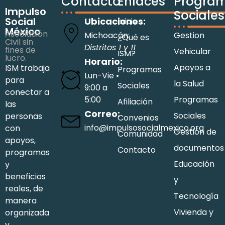
Contacto
Enlaces
Progra
Impulso
Sociales
Social
Ubicaciones:
Inicio
México
Asociación
Michoacán:
Gestion
¿Qué es
Civil sin
Distritos 1 y 11
fines de
Vehicular
ISM?
lucro.
Horario:
Apoyos a
ISM trabaja
Programas
Lun-Vie •
para
la Salud
Sociales
9:00 a
conectar a
5:00
Programas
Afiliación
las
Correo:
Sociales
personas
Convenios
info@impulsosocialmexico.org
con
Gestión de
Comunidad
apoyos,
documentos
Contacto
programas
Educación
y
beneficios
y
reales, de
Tecnología
manera
Vivienda y
organizada
y