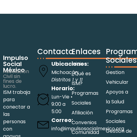
Contacto
Enlaces
Progra
Impulso
Sociales
Social
Ubicaciones:
Inicio
México
Asociación
Michoacán:
Gestion
¿Qué es
Civil sin
Distritos 1 y 11
fines de
Vehicular
ISM?
lucro.
Horario:
Apoyos a
ISM trabaja
Programas
Lun-Vie •
para
la Salud
Sociales
9:00 a
conectar a
5:00
Programas
Afiliación
las
Correo:
Sociales
personas
Convenios
info@impulsosocialmexico.org
con
Gestión de
Comunidad
apoyos,