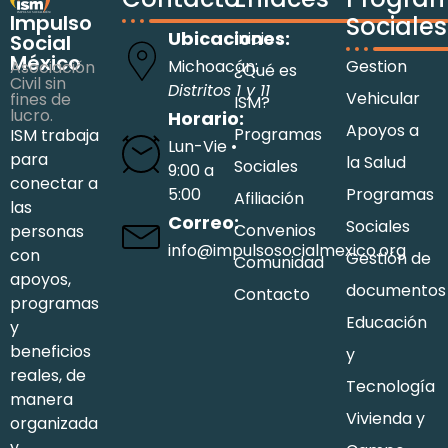
Impulso
Sociales
Ubicaciones:
Inicio
Social
México
Michoacán:
Gestion
Asociación
¿Qué es
Civil sin
Distritos 1 y 11
Vehicular
fines de
ISM?
lucro.
Horario:
Apoyos a
Programas
ISM trabaja
Lun-Vie •
para
la Salud
Sociales
9:00 a
conectar a
5:00
Programas
Afiliación
las
Correo:
Sociales
Convenios
personas
info@impulsosocialmexico.org
con
Gestión de
Comunidad
apoyos,
documentos
Contacto
programas
Educación
y
beneficios
y
reales, de
Tecnología
manera
Vivienda y
organizada
y