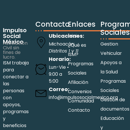
Contacto
Enlaces
Progra
Impulso
Sociales
Social
Ubicaciones:
Inicio
México
Asociación
Michoacán:
Gestion
¿Qué es
Civil sin
Distritos 1 y 11
fines de
Vehicular
ISM?
lucro.
Horario:
Apoyos a
ISM trabaja
Programas
Lun-Vie •
para
la Salud
Sociales
9:00 a
conectar a
5:00
Programas
Afiliación
las
Correo:
Sociales
personas
Convenios
info@impulsosocialmexico.org
con
Gestión de
Comunidad
apoyos,
documentos
Contacto
programas
Educación
y
beneficios
y