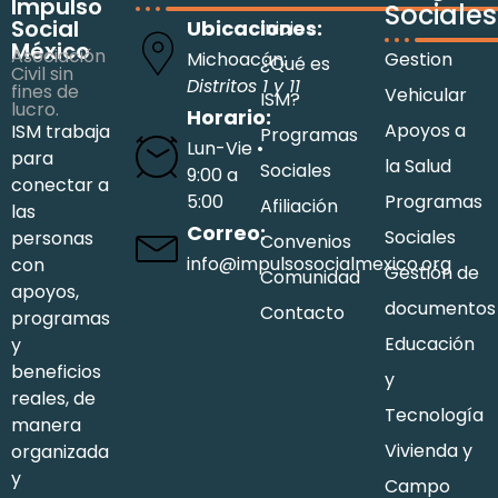
Impulso
Sociales
Social
Ubicaciones:
Inicio
México
Asociación
Michoacán:
Gestion
¿Qué es
Civil sin
Distritos 1 y 11
fines de
Vehicular
ISM?
lucro.
Horario:
Apoyos a
ISM trabaja
Programas
Lun-Vie •
para
la Salud
Sociales
9:00 a
conectar a
5:00
Programas
Afiliación
las
Correo:
Sociales
personas
Convenios
info@impulsosocialmexico.org
con
Gestión de
Comunidad
apoyos,
documentos
Contacto
programas
Educación
y
beneficios
y
reales, de
Tecnología
manera
Vivienda y
organizada
y
Campo