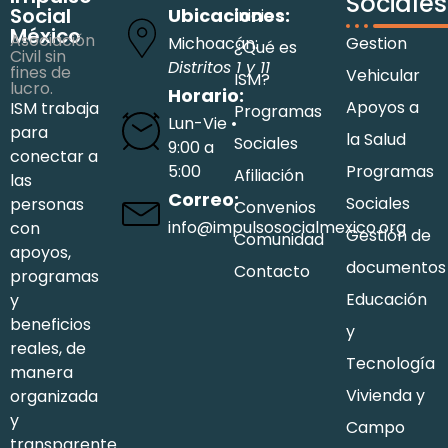
Sociales
Social
Ubicaciones:
Inicio
México
Asociación
Michoacán:
Gestion
¿Qué es
Civil sin
Distritos 1 y 11
fines de
Vehicular
ISM?
lucro.
Horario:
Apoyos a
ISM trabaja
Programas
Lun-Vie •
para
la Salud
Sociales
9:00 a
conectar a
5:00
Programas
Afiliación
las
Correo:
Sociales
personas
Convenios
info@impulsosocialmexico.org
con
Gestión de
Comunidad
apoyos,
documentos
Contacto
programas
Educación
y
beneficios
y
reales, de
Tecnología
manera
Vivienda y
organizada
y
Campo
transparente.