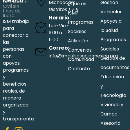
México
Asociación
Michoacán:
Gestion
¿Qué es
Civil sin
Distritos 1 y 11
fines de
Vehicular
ISM?
lucro.
Horario:
Apoyos a
ISM trabaja
Programas
Lun-Vie •
para
la Salud
Sociales
9:00 a
conectar a
5:00
Programas
Afiliación
las
Correo:
Sociales
personas
Convenios
info@impulsosocialmexico.org
con
Gestión de
Comunidad
apoyos,
documentos
Contacto
programas
Educación
y
beneficios
y
reales, de
Tecnología
manera
Vivienda y
organizada
y
Campo
transparente.
Asesoría