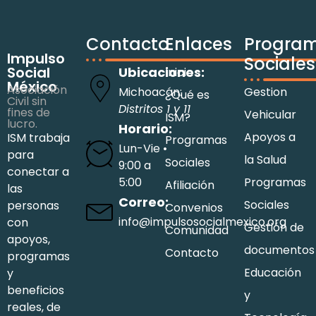
Contacto
Enlaces
Progra
Impulso
Sociales
Social
Ubicaciones:
Inicio
México
Asociación
Michoacán:
Gestion
¿Qué es
Civil sin
Distritos 1 y 11
fines de
Vehicular
ISM?
lucro.
Horario:
Apoyos a
ISM trabaja
Programas
Lun-Vie •
para
la Salud
Sociales
9:00 a
conectar a
5:00
Programas
Afiliación
las
Correo:
Sociales
personas
Convenios
info@impulsosocialmexico.org
con
Gestión de
Comunidad
apoyos,
documentos
Contacto
programas
Educación
y
beneficios
y
reales, de