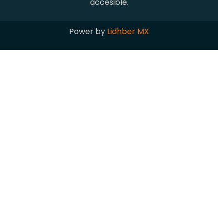
accesible.
Power by
Lidhber MX