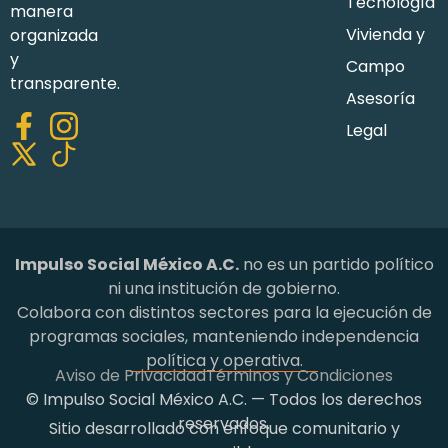
Tecnología
manera
Vivienda y
organizada
y
Campo
transparente.
Asesoría
Legal
Impulso Social México A.C.
no es un partido político
ni una institución de gobierno.
Colabora con distintos sectores para la ejecución de
programas sociales, manteniendo independencia
política y operativa.
Aviso de Privacidad
Términos y Condiciones
© Impulso Social México A.C. — Todos los derechos
reservados.
Sitio desarrollado con enfoque comunitario y