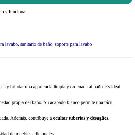
io y funcional.
ara lavabo
,
sanitario de baño
,
soporte para lavabo
licas y brindar una apariencia limpia y ordenada al baño. Es ideal
umedad propia del baño. Su acabado blanco permite una fácil
ecuada. Además, contribuye a
ocultar tuberías y desagües
,
sidad de muebles adicionales.