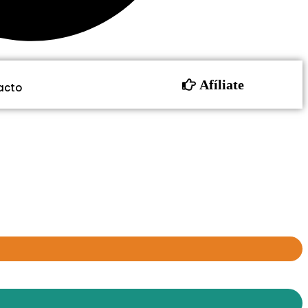
Afíliate
acto