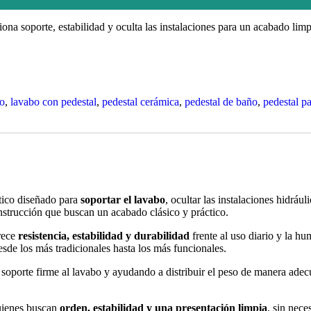
ona soporte, estabilidad y oculta las instalaciones para un acabado limp
bo
,
lavabo con pedestal
,
pedestal cerámica
,
pedestal de baño
,
pedestal p
tico diseñado para
soportar el lavabo
, ocultar las instalaciones hidráu
nstrucción que buscan un acabado clásico y práctico.
frece
resistencia, estabilidad y durabilidad
frente al uso diario y la h
sde los más tradicionales hasta los más funcionales.
soporte firme al lavabo y ayudando a distribuir el peso de manera ad
quienes buscan
orden, estabilidad y una presentación limpia
, sin nece