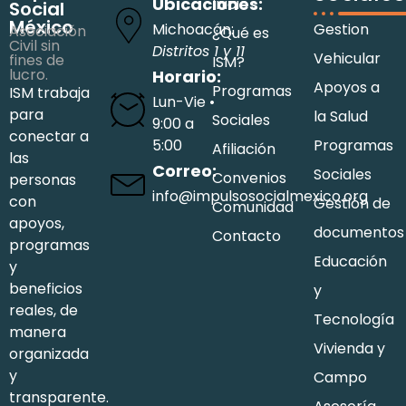
Ubicaciones:
Inicio
Social
México
Michoacán:
Gestion
Asociación
¿Qué es
Civil sin
Distritos 1 y 11
Vehicular
fines de
ISM?
lucro.
Horario:
Apoyos a
Programas
ISM trabaja
Lun-Vie •
para
la Salud
Sociales
9:00 a
conectar a
5:00
Programas
Afiliación
las
Correo:
Sociales
Convenios
personas
info@impulsosocialmexico.org
con
Gestión de
Comunidad
apoyos,
documentos
Contacto
programas
Educación
y
beneficios
y
reales, de
Tecnología
manera
Vivienda y
organizada
y
Campo
transparente.