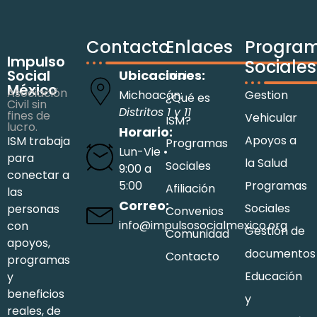
Contacto
Enlaces
Progra
Impulso
Sociales
Social
Ubicaciones:
Inicio
México
Asociación
Michoacán:
Gestion
¿Qué es
Civil sin
Distritos 1 y 11
fines de
Vehicular
ISM?
lucro.
Horario:
Apoyos a
ISM trabaja
Programas
Lun-Vie •
para
la Salud
Sociales
9:00 a
conectar a
5:00
Programas
Afiliación
las
Correo:
Sociales
personas
Convenios
info@impulsosocialmexico.org
con
Gestión de
Comunidad
apoyos,
documentos
Contacto
programas
Educación
y
beneficios
y
reales, de