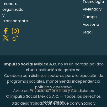
Tecnología
manera
Vivienda y
organizada
y
Campo
transparente.
Asesoría
Legal
Impulso Social México A.C.
no es un partido político
ni una institución de gobierno.
Colabora con distintos sectores para la ejecución de
programas sociales, manteniendo independencia
política y operativa.
Aviso de Privacidad
Términos y Condiciones
© Impulso Social México A.C. — Todos los derechos
reservados.
Sitio desarrollado con enfoque comunitario y