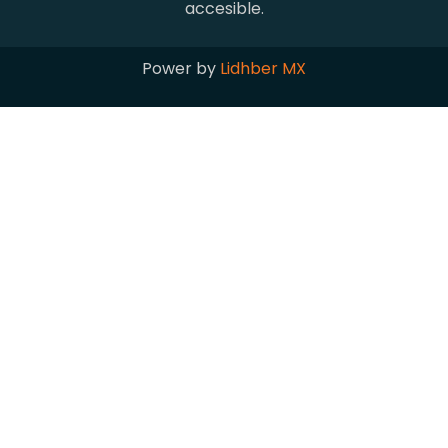
accesible.
Power by
Lidhber MX