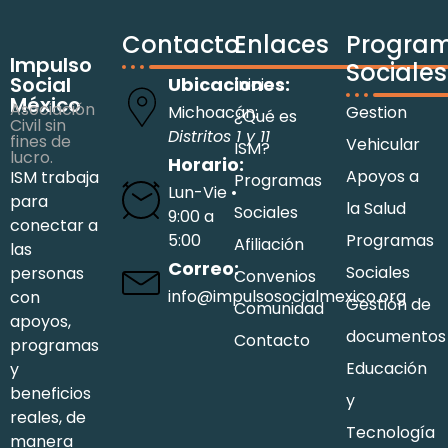
Contacto
Enlaces
Progra
Impulso
Sociales
Social
Ubicaciones:
Inicio
México
Asociación
Michoacán:
Gestion
¿Qué es
Civil sin
Distritos 1 y 11
fines de
Vehicular
ISM?
lucro.
Horario:
Apoyos a
ISM trabaja
Programas
Lun-Vie •
para
la Salud
Sociales
9:00 a
conectar a
5:00
Programas
Afiliación
las
Correo:
Sociales
personas
Convenios
info@impulsosocialmexico.org
con
Gestión de
Comunidad
apoyos,
documentos
Contacto
programas
Educación
y
beneficios
y
reales, de
Tecnología
manera