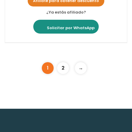
Afíliate para obtener descuento
¿Ya estás afiliado?
Solicitar por WhatsApp
1
2
→